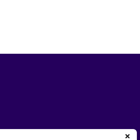
Accéder au site