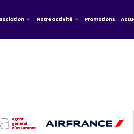
sociation
Notre activité
Promotions
Actu
treprises adhérentes