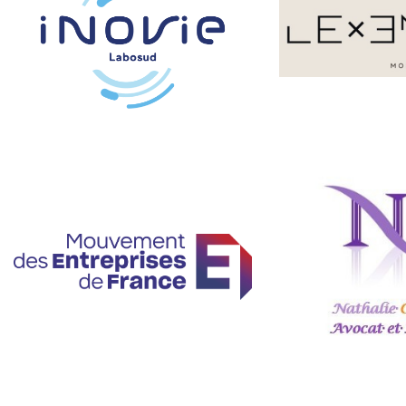
Accéder 
Accéder au site
Accéder au site