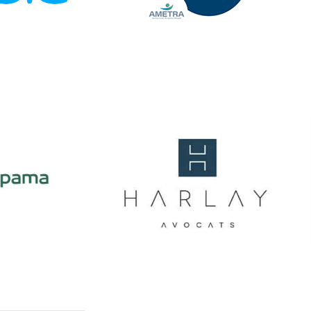
Accéder au site
au site
au site