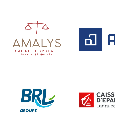
Accéder 
Accéder au site
Accéder 
Accéder au site