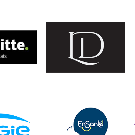
au site
Accéder au site
au site
Accéder au site