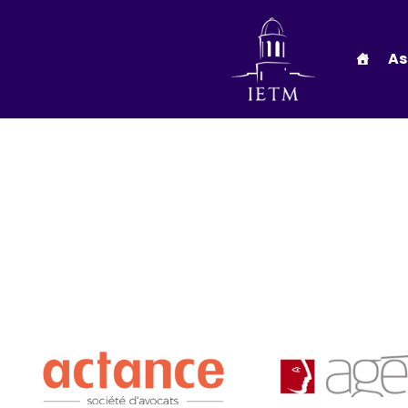
As
En