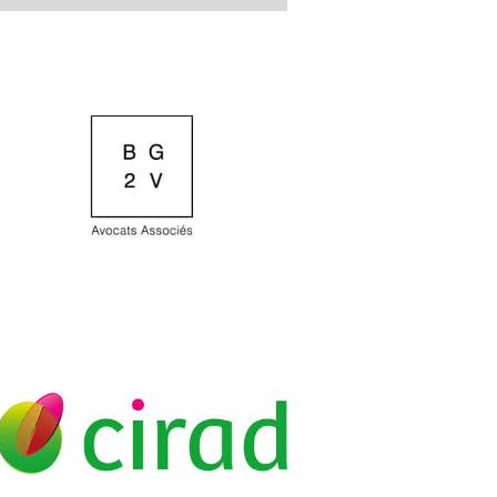
Accéder au site
Accéder au site