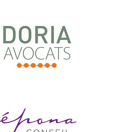
Accéder au site
Accéder au site